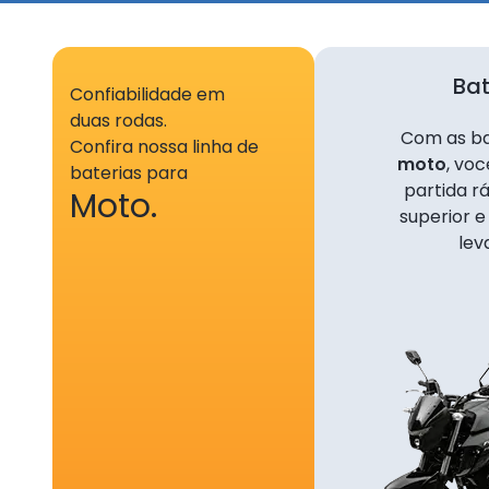
280, ne
adminis
DIGITAI
Bat
respons
Confiabilidade em
simples
duas rodas.
Com as ba
Confira nossa linha de
moto
, vo
2. DA
baterias para
partida 
Moto.
2.1. A 
superior e
Premiad
lev
CRMBonu
regras 
2.2. A 
O c
/in
100
O n
/in