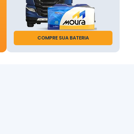
s a
o.
COMPRE SUA BATERIA
te na
te do
u
.
e da
ela