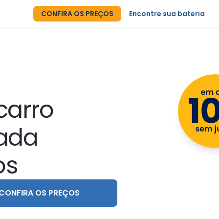
CONFIRA OS PREÇOS
Encontre sua bateria
carro
lada
os
CONFIRA OS PREÇOS