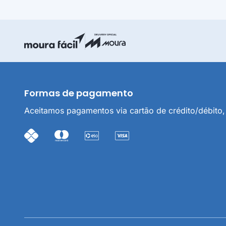
3.1. Sã
Ind
ano
Delivery Oficial Moura
Moura Fácil
can
Ind
dom
Formas de pagamento
/in
Aceitamos pagamentos via cartão de crédito/débito, 
3.2. O 
ou Indi
4. COM
4.1. Pa
Dev
pla
O n