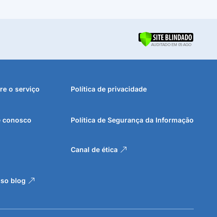
 18
a pelos
orma
re o serviço
Política de privacidade
dicador.
ndicador
e conosco
Política de Segurança da Informação
Canal de ética
so blog
r