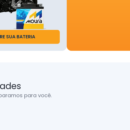
Vale Bonus.
O bônus só será concedido a ambos (Indicador e Indicado) apó
ação da instalação da bateria Moura pelo novo cliente indicad
E SUA BATERIA
O Vale Bonus é uma moeda digital, aceita única e exclusivamen
rma do aplicativo Vale Bonus, podendo ser utilizada como par
to de compras de produtos lançados dentro do Aplicativo o
 de descontos e ofertas disponibilizados pelos Parceiros da
s vinculados na plataforma.
campanha terá início em 01/12/2025 e vigência até 01/12/2026
dades
ssalta-se que a responsabilidade pela condução e regularidad
paramos para você.
ha é de competência da CRMBonus, bem como responsável p
ão de informaçãoes e adequação de eventuais incongruências
tadas.
 PARTICIPANTES