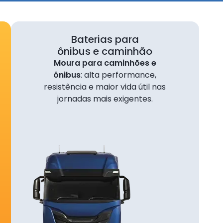
)
S
 em até 10x sem juros!
Baterias para
minada
ônibus e caminhão
Moura para caminhões e
ônibus
: alta performance,
resistência e maior vida útil nas
o
jornadas mais exigentes.
ta das
$
m reais)