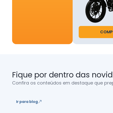
em 
2.2.1. 
confirm
COMPR
2.2.2. 
platafo
pagamen
resgate
CRMBonu
2.3. A 
Fique por dentro das novi
2.4. Re
Confira os conteúdos em destaque que pre
campan
prestaç
apresen
Ir para blog
3. DOS