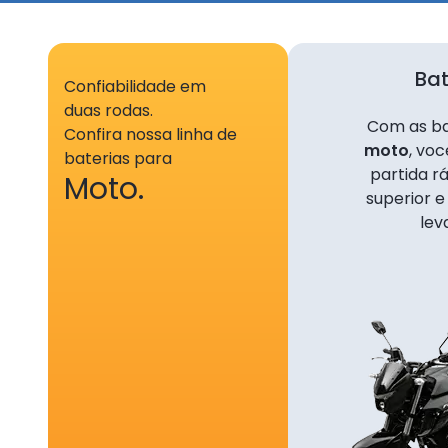
280, ne
adminis
DIGITAI
Bat
respons
Confiabilidade em
simples
duas rodas.
Com as ba
Confira nossa linha de
moto
, vo
2. DA
baterias para
partida 
Moto.
2.1. A 
superior e
Premiad
lev
CRMBonu
regras 
2.2. A 
O c
/in
100
O n
/in