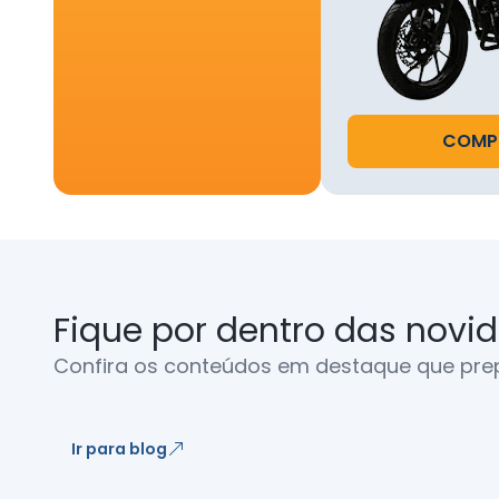
em 
2.2.1. 
confirm
COMPR
2.2.2. 
platafo
pagamen
resgate
CRMBonu
2.3. A 
Fique por dentro das novi
2.4. Re
Confira os conteúdos em destaque que pre
campan
prestaç
apresen
Ir para blog
3. DOS