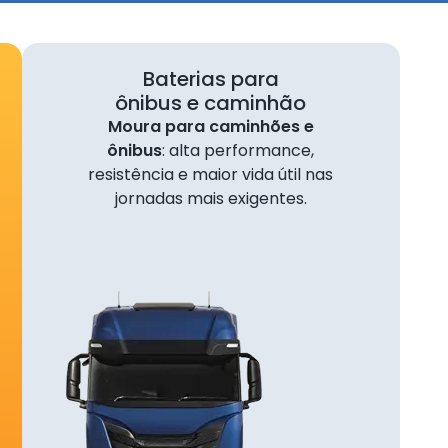
)
S
 em até 10x sem juros!
Baterias para
minada
ônibus e caminhão
Moura para caminhões e
ônibus
: alta performance,
resistência e maior vida útil nas
o
jornadas mais exigentes.
ta das
$
m reais)