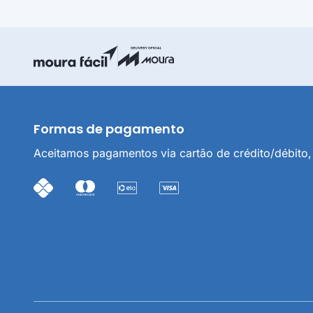
3.1. Sã
Ind
ano
Delivery Oficial Moura
Moura Fácil
can
Ind
dom
Formas de pagamento
/in
Aceitamos pagamentos via cartão de crédito/débito, 
3.2. O 
ou Indi
4. COM
4.1. Pa
Dev
pla
O n