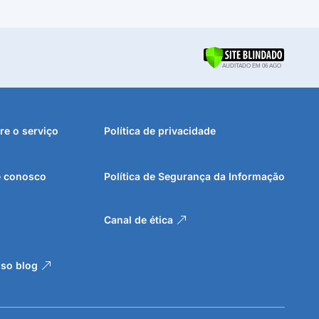
 18
a pelos
orma
re o serviço
Política de privacidade
dicador.
ndicador
e conosco
Política de Segurança da Informação
Canal de ética
so blog
r