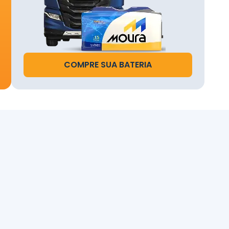
s a
o.
COMPRE SUA BATERIA
te na
te do
u
.
e da
ela