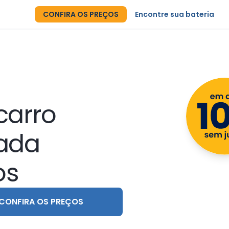
CONFIRA OS PREÇOS
Encontre sua bateria
carro
lada
os
CONFIRA OS PREÇOS