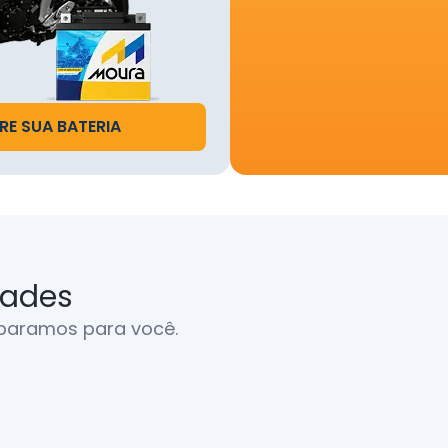
Vale Bonus.
O bônus só será concedido a ambos (Indicador e Indicado) apó
ação da instalação da bateria Moura pelo novo cliente indicad
E SUA BATERIA
O Vale Bonus é uma moeda digital, aceita única e exclusivamen
rma do aplicativo Vale Bonus, podendo ser utilizada como par
to de compras de produtos lançados dentro do Aplicativo o
 de descontos e ofertas disponibilizados pelos Parceiros da
s vinculados na plataforma.
campanha terá início em 01/12/2025 e vigência até 01/12/2026
dades
ssalta-se que a responsabilidade pela condução e regularidad
paramos para você.
ha é de competência da CRMBonus, bem como responsável p
ão de informaçãoes e adequação de eventuais incongruências
tadas.
 PARTICIPANTES