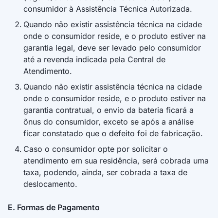
instalação da bateria Moura pelo novo cliente.
consumidor à Assistência Técnica Autorizada.
Quando não existir assistência técnica na cidade
4.2. Para o Indicado receber R$ 100,00 no app Vale
onde o consumidor reside, e o produto estiver na
Bonus:
garantia legal, deve ser levado pelo consumidor
até a revenda indicada pela Central de
Deve realizar a compra de uma bateria Moura
Atendimento.
pelo site www.mourafacil.com/indiqueamigo do
Moura Fácil, por meio de indicação válida e
Quando não existir assistência técnica na cidade
efetuar a primeira compra de valor mínimo de R$
onde o consumidor reside, e o produto estiver na
50,00.
garantia contratual, o envio da bateria ficará a
O bônus só será liberado após a confirmação da
ônus do consumidor, exceto se após a análise
instalação da bateria Moura.
ficar constatado que o defeito foi de fabricação.
Caso o consumidor opte por solicitar o
4.3. Cada indicação válida gera o benefício para
atendimento em sua residência, será cobrada uma
ambos, limitado a uma bonificação por CPF de
taxa, podendo, ainda, ser cobrada a taxa de
Indicado. O Indicador pode receber múltiplos bônus,
deslocamento.
conforme o número de indicações válidas realizadas.
4.4. Para utilizar o bônus, o Participante deverá
E. Formas de Pagamento
cadastrar-se, obrigatoriamente, no aplicativo Vale