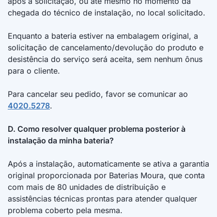
após a solicitação, ou até mesmo no momento da
chegada do técnico de instalação, no local solicitado.
2.3. A campanha terá início em 01/12/2025 e vigência
até 01/12/2026.
Enquanto a bateria estiver na embalagem original, a
solicitação de cancelamento/devolução do produto e
2.4. Ressalta-se que a responsabilidade pela
desistência do serviço será aceita, sem nenhum ônus
condução e regularidade da campanha é de
para o cliente.
competência da CRMBonus, bem como responsável
pela prestação de informaçãoes e adequação de
Para cancelar seu pedido, favor se comunicar ao
eventuais incongruências apresentadas.
4020.5278
.
3. DOS PARTICIPANTES
D. Como resolver qualquer problema posterior à
instalação da minha bateria?
3.1. São elegíveis para essa Campanha:
Após a instalação, automaticamente se ativa a garantia
Indicadores: clientes Moura Fácil, pessoas físicas,
original proporcionada por Baterias Moura, que conta
com no mínimo 18 anos, residentes e domiciliadas
com mais de 80 unidades de distribuição e
no Brasil, com registro de compra pelos canais
oficiais do Moura Fácil.
assistências técnicas prontas para atender qualquer
Indicados: pessoas físicas, com no mínimo 18
problema coberto pela mesma.