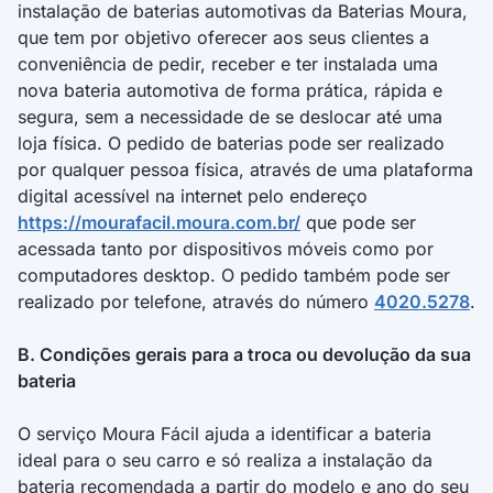
Carapuceiro, nº 706, Sala 901, Edifício CTR
instalação de baterias automotivas da Baterias Moura,
Empresarial Torre Carlos Pena Filho, Boa Viagem,
que tem por objetivo oferecer aos seus clientes a
Recife/PE, CEP 51.020-280, neste ato representada na
conveniência de pedir, receber e ter instalada uma
forma de seu estatuto social por seu(s)
nova bateria automotiva de forma prática, rápida e
administrador(es) infra-assinados; em parceria com E-
segura, sem a necessidade de se deslocar até uma
CLIK SERVIÇOS DIGITAIS LTDA., inscrita no CNPJ/ME
loja física. O pedido de baterias pode ser realizado
sob nº 28.670.205/0001-01, responsável pela
por qualquer pessoa física, através de uma plataforma
operação do aplicativo Vale Bonus, doravante
digital acessível na internet pelo endereço
denominada simplesmente “Parceiro”.
https://mourafacil.moura.com.br/
que pode ser
acessada tanto por dispositivos móveis como por
2. DA CAMPANHA
computadores desktop. O pedido também pode ser
realizado por telefone, através do número
4020.5278
.
2.1. A presente campanha, “RM - Rede Moura & Vale
Bonus – Indicação Premiada”, é organizada e ofertada
B. Condições gerais para a troca ou devolução da sua
pela Moura em parceria com a CRMBonus. A adesão à
bateria
Campanha implica na aceitação total e irrestrita das
regras previstas neste Regulamento.
O serviço Moura Fácil ajuda a identificar a bateria
2.2. A Campanha consiste em premiar:
ideal para o seu carro e só realiza a instalação da
bateria recomendada a partir do modelo e ano do seu