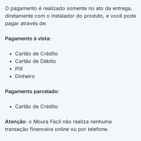
Bonus, inserir seus dados conforme solicitado pelo
O pagamento é realizado somente no ato da entrega,
Aplicativo, e aceitar os Termos de Uso do Vale Bonus
diretamente com o instalador do produto, e você pode
e Aviso de Privacidade.
pagar através de:
5. DO CADASTRO NO APLICATIVO VALE BONUS
Pagamento à vista:
5.1. Para utilizar o bônus, o Participante deverá
Cartão de Crédito
cadastrar-se no aplicativo Vale Bonus, informando o
Cartão de Débito
mesmo CPF utilizado no ato da compra no site
PIX
/indiqueamigo do Moura Fácil.
Dinheiro
5.2. Participantes já cadastrados ou que se
Pagamento parcelado:
cadastrarem no aplicativo Vale Bonus devem garantir
que o telefone celular e CPF sejam os mesmos do
Cartão de Crédito
cadastro Moura, e concordar em receber
comunicações transacionais futuras da Moura.
Atenção
: o Moura Fácil não realiza nenhuma
transação financeira online ou por telefone.
6. DO VALE BONUS