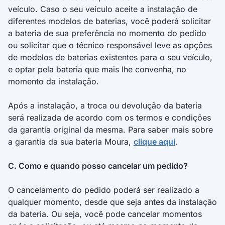
O cliente Moura Fácil que indicar um novo cliente
veículo. Caso o seu veículo aceite a instalação de
na plataforma /indiqueamigo do Moura Fácil
diferentes modelos de baterias, você poderá solicitar
(“Indicador”) com o valor fixo de R$ 100,00 (cem
a bateria de sua preferência no momento do pedido
reais) em Vale Bonus.
ou solicitar que o técnico responsável leve as opções
O novo cliente indicado (“Indicado”), ao comprar
de modelos de baterias existentes para o seu veículo,
na plataforma /indiqueamigo do Moura Fácil, com
e optar pela bateria que mais lhe convenha, no
o valor fixo de R$ 100,00 (cem reais) em Vale
momento da instalação.
Bonus.
Após a instalação, a troca ou devolução da bateria
2.2.1. O bônus só será concedido a ambos (Indicador
será realizada de acordo com os termos e condições
e Indicado) após a confirmação da instalação da
da garantia original da mesma. Para saber mais sobre
bateria Moura pelo novo cliente indicado.
a garantia da sua bateria Moura,
clique aqui
.
2.2.2. O Vale Bonus é uma moeda digital, aceita única
C. Como e quando posso cancelar um pedido?
e exclusivamente na plataforma do aplicativo Vale
Bonus, podendo ser utilizada como parte do
O cancelamento do pedido poderá ser realizado a
pagamento de compras de produtos lançados dentro
do Aplicativo ou resgate de descontos e ofertas
qualquer momento, desde que seja antes da instalação
disponibilizados pelos Parceiros da CRMBonus
da bateria. Ou seja, você pode cancelar momentos
vinculados na plataforma.