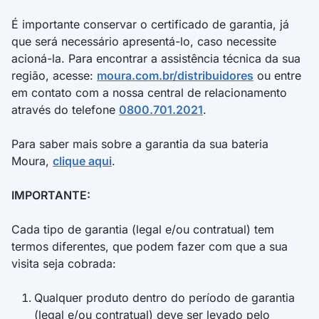
anos, residentes e domiciliadas no Brasil, que
realizem a primeira compra na plataforma
É importante conservar o certificado de garantia, já
/indiqueamigo do Moura Fácil, utilizando o CPF
que será necessário apresentá-lo, caso necessite
fornecido pelo Indicador.
acioná-la. Para encontrar a assistência técnica da sua
região, acesse:
moura.com.br/distribuidores
ou entre
3.2. O benefício é atribuído exclusivamente ao CPF do
em contato com a nossa central de relacionamento
Participante (Indicador ou Indicado).
através do telefone
0800.701.2021
.
4. COMO PARTICIPAR
Para saber mais sobre a garantia da sua bateria
Moura,
clique aqui
.
4.1. Para o Indicador receber R$ 100,00 no app Vale
Bonus:
IMPORTANTE:
Deve indicar um novo cliente através do sistema
Cada tipo de garantia (legal e/ou contratual) tem
de indicação da plataforma /indiqueamigo do
termos diferentes, que podem fazer com que a sua
Moura Fácil.
visita seja cobrada:
O novo cliente (Indicado) deve efetuar a primeira
compra de valor mínimo de R$ 50,00, utilizando o
código ou link de indicação.
Qualquer produto dentro do período de garantia
O bônus só será liberado após a confirmação da
(legal e/ou contratual) deve ser levado pelo